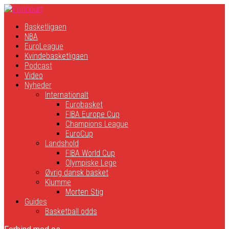
Basketligaen
NBA
EuroLeague
Kvindebasketligaen
Podcast
Video
Nyheder
Internationalt
Eurobasket
FIBA Europe Cup
Champions League
EuroCup
Landshold
FIBA World Cup
Olympiske Lege
Øvrig dansk basket
Klumme
Morten Stig
Guides
Basketball odds