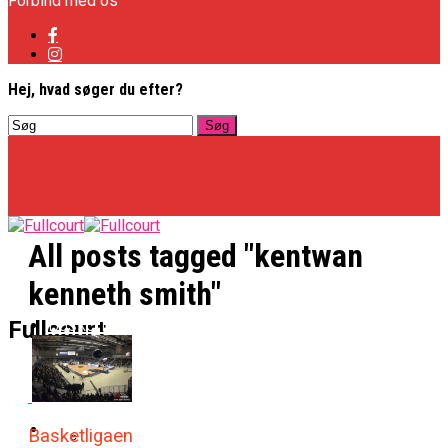
Forbind med os
Hej, hvad søger du efter?
All posts tagged "kentwan
kenneth smith"
Basketligaen
Fullcourt
Officielt: Vejen Gafler Dansker Hos Rabbits
NBA
Basketligaen