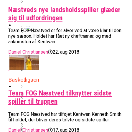
Næstveds nye landsholdsspiller glæder
BK Vejen Opruster: Amerikansk Point
Warriors Forlænger Med Succestræner
Guard På Plads
sig til udfordringen
EuroLeague
Team FOG Næstved er for alvor ved at være klar til den
nye sæson. Holdet har fået ny cheftræner, og med
Miami Heat Smider Skandaleramt Spiller
ankomsten af Kentwan...
Danskerne Imponerede Torsdag Aften I
På Porten
Nu Står Det Klart: Den Dag Starter
EuroLeague
Daniel Christiansen
22. aug 2018
Kvindebasketligaen
Basketligaen
Stjerne Akut Opereret: Misser Nøglekampe
College Er Slut: Frida Formann Fortsætter
Anders Sommer Scorer Kæmpe Trænerjob
Basketligaen
Værløse-Komet Skifter Til Den Bedste
Karrieren I Schweiz
I EuroLeague
Podcast
Spanske Række
Team FOG Næstved tilknytter sidste
All-Star Guard Nærmer Sig Comeback
spiller til truppen
Efter Uhyggelig Skade
Podcast: “Med Lars Og Torben Som
Efter ‘The Double’: Kvindebasketligaens
Sølv Til Tobias Jensen: Bayern Er Tysk
Trænere, Gav Man Sig 100 Procent”
Team FOG Næstved har tilføjet Kentwan Kenneth Smith
Officielt: Bakken Skal Spille Champions
MVP Rykker Til Sverige
Video
Mester Efter To Missede Ulm-Matchbolde
til holdet, der bliver deres tolvte og sidste spiller.
League-Kvalifikation
Daniel Christiansen
17. aug 2018