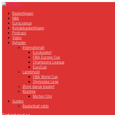
Basketligaen
NBA
EuroLeague
Kvindebasketligaen
Podcast
Video
Nyheder
Internationalt
Eurobasket
FIBA Europe Cup
Champions League
EuroCup
Landshold
FIBA World Cup
Olympiske Lege
Øvrig dansk basket
Klumme
Morten Stig
Guides
Basketball odds