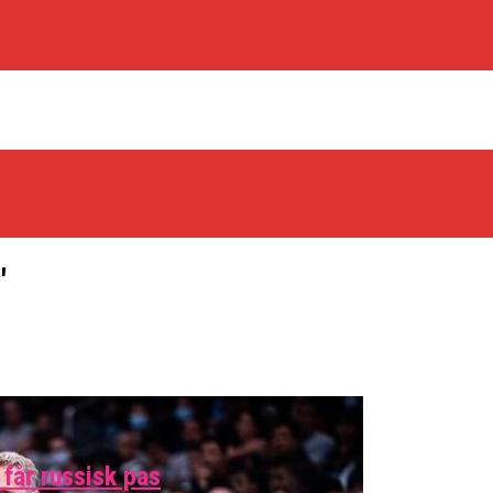
"
os Rabbits
oint Guard På Plads
får russisk pas