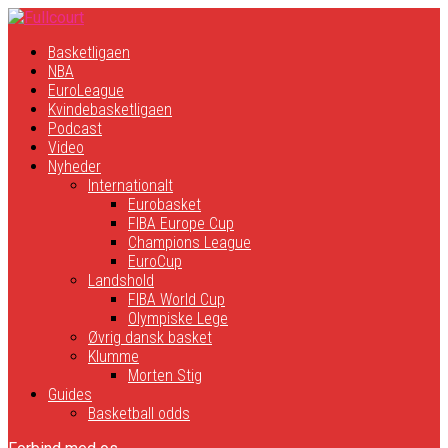
Basketligaen
NBA
EuroLeague
Kvindebasketligaen
Podcast
Video
Nyheder
Internationalt
Eurobasket
FIBA Europe Cup
Champions League
EuroCup
Landshold
FIBA World Cup
Olympiske Lege
Øvrig dansk basket
Klumme
Morten Stig
Guides
Basketball odds