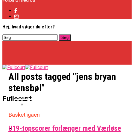
Forbind med os
Hej, hvad søger du efter?
All posts tagged "jens bryan
stensbøl"
Basketligaen
Fullcourt
Basketligaen
Officielt: Vejen Gafler Dansker Hos Rabbits
U19-topscorer forlænger med Værløse
NBA