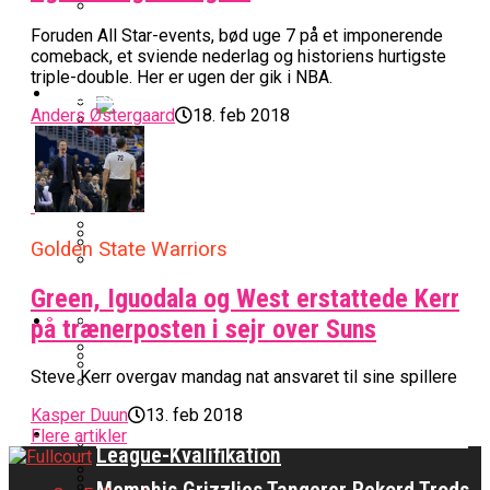
BK Vejen Opruster: Amerikansk Point
Foruden All Star-events, bød uge 7 på et imponerende
Warriors Forlænger Med Succestræner
comeback, et sviende nederlag og historiens hurtigste
Guard På Plads
triple-double. Her er ugen der gik i NBA.
EuroLeague
Anders Østergaard
18. feb 2018
Miami Heat Smider Skandaleramt Spiller
Danskerne Imponerede Torsdag Aften I
På Porten
Nu Står Det Klart: Den Dag Starter
EuroLeague
Kvindebasketligaen
Basketligaen
Golden State Warriors
Stjerne Akut Opereret: Misser Nøglekampe
College Er Slut: Frida Formann Fortsætter
Anders Sommer Scorer Kæmpe Trænerjob
Green, Iguodala og West erstattede Kerr
Værløse-Komet Skifter Til Den Bedste
Karrieren I Schweiz
I EuroLeague
Podcast
på trænerposten i sejr over Suns
Spanske Række
All-Star Guard Nærmer Sig Comeback
Steve Kerr overgav mandag nat ansvaret til sine spillere
Efter Uhyggelig Skade
Podcast: “Med Lars Og Torben Som
Efter ‘The Double’: Kvindebasketligaens
Sølv Til Tobias Jensen: Bayern Er Tysk
Kasper Duun
13. feb 2018
Trænere, Gav Man Sig 100 Procent”
Officielt: Bakken Skal Spille Champions
MVP Rykker Til Sverige
Video
Mester Efter To Missede Ulm-Matchbolde
Flere artikler
League-Kvalifikation