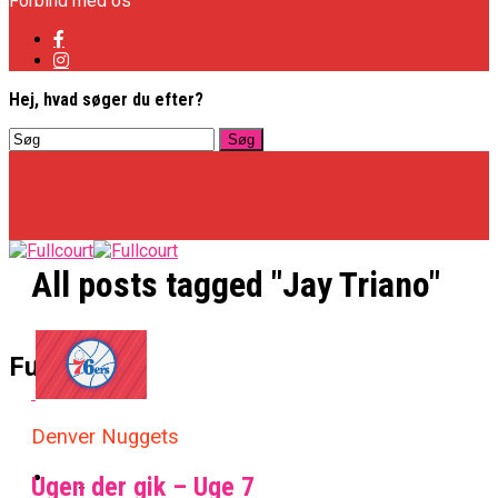
Forbind med os
Hej, hvad søger du efter?
All posts tagged "Jay Triano"
Basketligaen
Fullcourt
Officielt: Vejen Gafler Dansker Hos Rabbits
Denver Nuggets
NBA
Ugen der gik – Uge 7