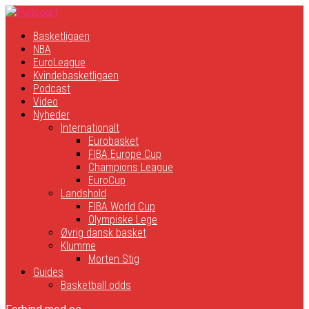
Basketligaen
NBA
EuroLeague
Kvindebasketligaen
Podcast
Video
Nyheder
Internationalt
Eurobasket
FIBA Europe Cup
Champions League
EuroCup
Landshold
FIBA World Cup
Olympiske Lege
Øvrig dansk basket
Klumme
Morten Stig
Guides
Basketball odds