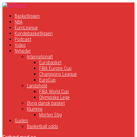
Basketligaen
NBA
EuroLeague
Kvindebasketligaen
Podcast
Video
Nyheder
Internationalt
Eurobasket
FIBA Europe Cup
Champions League
EuroCup
Landshold
FIBA World Cup
Olympiske Lege
Øvrig dansk basket
Klumme
Morten Stig
Guides
Basketball odds