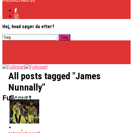
Forbind med os
Hej, hvad søger du efter?
All posts tagged "James
Nunnally"
Basketligaen
Fullcourt
Officielt: Vejen Gafler Dansker Hos Rabbits
NBA