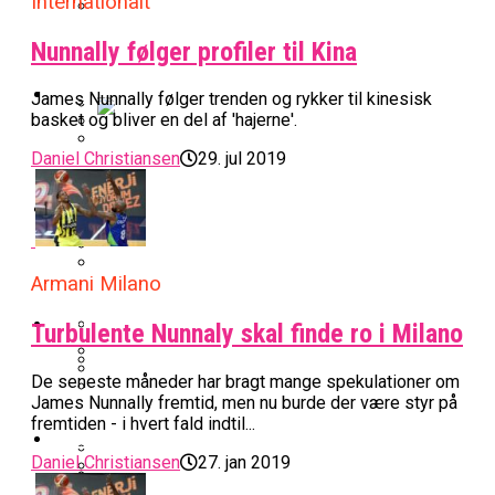
Internationalt
BK Vejen Opruster: Amerikansk Point
Nunnally følger profiler til Kina
Warriors Forlænger Med Succestræner
Guard På Plads
EuroLeague
James Nunnally følger trenden og rykker til kinesisk
basket og bliver en del af 'hajerne'.
Miami Heat Smider Skandaleramt Spiller
Daniel Christiansen
29. jul 2019
Danskerne Imponerede Torsdag Aften I
På Porten
Nu Står Det Klart: Den Dag Starter
EuroLeague
Kvindebasketligaen
Basketligaen
Stjerne Akut Opereret: Misser Nøglekampe
College Er Slut: Frida Formann Fortsætter
Armani Milano
Anders Sommer Scorer Kæmpe Trænerjob
Værløse-Komet Skifter Til Den Bedste
Karrieren I Schweiz
I EuroLeague
Podcast
Turbulente Nunnaly skal finde ro i Milano
Spanske Række
All-Star Guard Nærmer Sig Comeback
De seneste måneder har bragt mange spekulationer om
Efter Uhyggelig Skade
Podcast: “Med Lars Og Torben Som
James Nunnally fremtid, men nu burde der være styr på
Efter ‘The Double’: Kvindebasketligaens
Sølv Til Tobias Jensen: Bayern Er Tysk
Trænere, Gav Man Sig 100 Procent”
fremtiden - i hvert fald indtil...
Officielt: Bakken Skal Spille Champions
MVP Rykker Til Sverige
Video
Mester Efter To Missede Ulm-Matchbolde
League-Kvalifikation
Daniel Christiansen
27. jan 2019