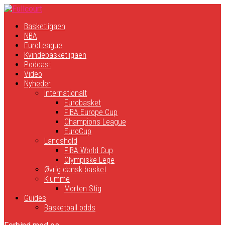
Basketligaen
NBA
EuroLeague
Kvindebasketligaen
Podcast
Video
Nyheder
Internationalt
Eurobasket
FIBA Europe Cup
Champions League
EuroCup
Landshold
FIBA World Cup
Olympiske Lege
Øvrig dansk basket
Klumme
Morten Stig
Guides
Basketball odds