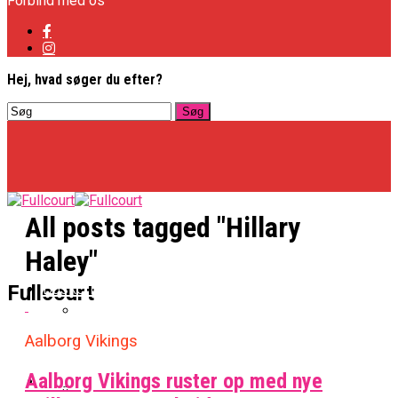
Forbind med os
Hej, hvad søger du efter?
All posts tagged "Hillary
Haley"
Basketligaen
Fullcourt
Aalborg Vikings
Officielt: Vejen Gafler Dansker Hos Rabbits
Aalborg Vikings ruster op med nye
NBA