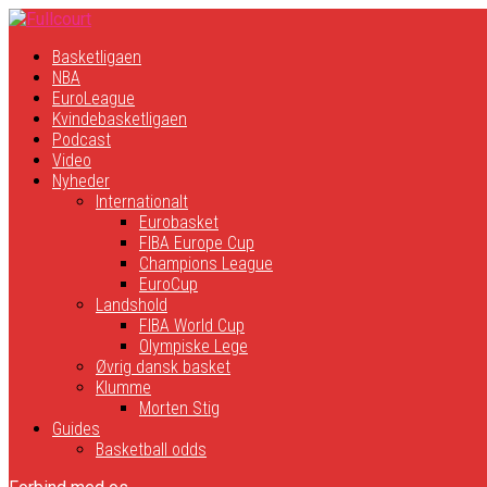
Basketligaen
NBA
EuroLeague
Kvindebasketligaen
Podcast
Video
Nyheder
Internationalt
Eurobasket
FIBA Europe Cup
Champions League
EuroCup
Landshold
FIBA World Cup
Olympiske Lege
Øvrig dansk basket
Klumme
Morten Stig
Guides
Basketball odds