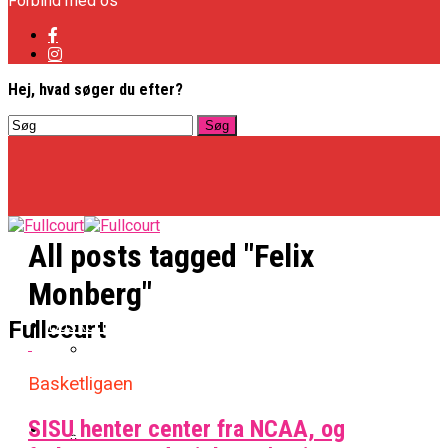
Forbind med os
Hej, hvad søger du efter?
All posts tagged "Felix
Monberg"
Basketligaen
Fullcourt
Basketligaen
Officielt: Vejen Gafler Dansker Hos Rabbits
SISU henter center fra NCAA, og
NBA