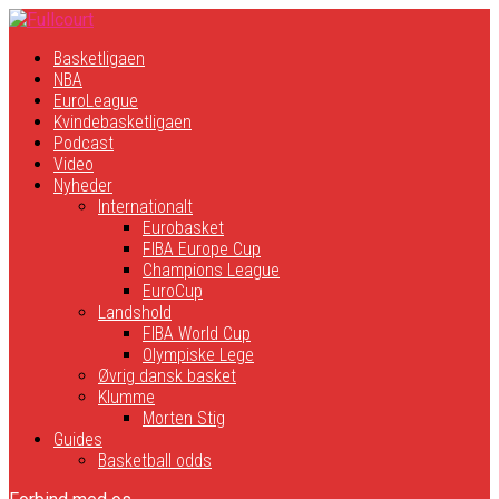
Basketligaen
NBA
EuroLeague
Kvindebasketligaen
Podcast
Video
Nyheder
Internationalt
Eurobasket
FIBA Europe Cup
Champions League
EuroCup
Landshold
FIBA World Cup
Olympiske Lege
Øvrig dansk basket
Klumme
Morten Stig
Guides
Basketball odds