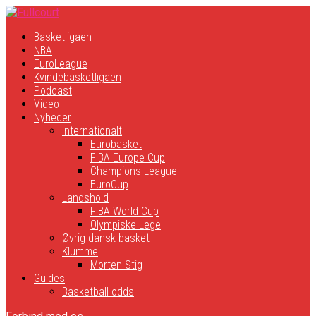
Basketligaen
NBA
EuroLeague
Kvindebasketligaen
Podcast
Video
Nyheder
Internationalt
Eurobasket
FIBA Europe Cup
Champions League
EuroCup
Landshold
FIBA World Cup
Olympiske Lege
Øvrig dansk basket
Klumme
Morten Stig
Guides
Basketball odds