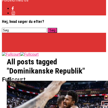
Forbind med os
Hej, hvad søger du efter?
All posts tagged
"Dominikanske Republik"
Basketligaen
Fullcourt
Officielt: Vejen Gafler Dansker Hos Rabbits
NBA