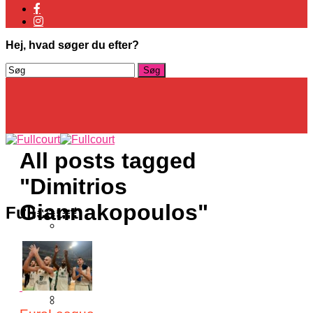
Hej, hvad søger du efter?
All posts tagged
"Dimitrios
Giannakopoulos"
Basketligaen
Fullcourt
Officielt: Vejen Gafler Dansker Hos
Rabbits
NBA