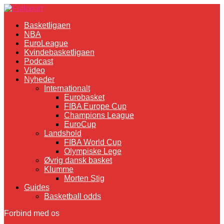
Basketligaen
NBA
EuroLeague
Kvindebasketligaen
Podcast
Video
Nyheder
Internationalt
Eurobasket
FIBA Europe Cup
Champions League
EuroCup
Landshold
FIBA World Cup
Olympiske Lege
Øvrig dansk basket
Klumme
Morten Stig
Guides
Basketball odds
Forbind med os