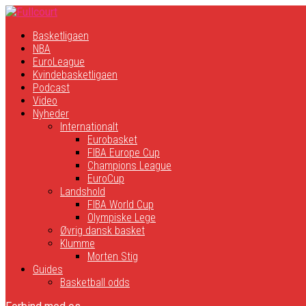
Basketligaen
NBA
EuroLeague
Kvindebasketligaen
Podcast
Video
Nyheder
Internationalt
Eurobasket
FIBA Europe Cup
Champions League
EuroCup
Landshold
FIBA World Cup
Olympiske Lege
Øvrig dansk basket
Klumme
Morten Stig
Guides
Basketball odds