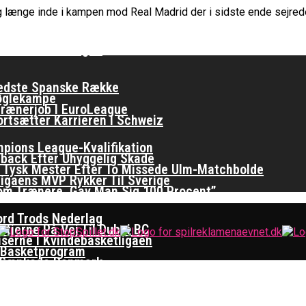
længe inde i kampen mod Real Madrid der i sidste ende sejrede. 
er Basketligaen
 Spiller På Porten
ften I EuroLeague
Bedste Spanske Række
Nøglekampe
rænerjob I EuroLeague
ortsætter Karrieren I Schweiz
ampions League-Kvalifikation
back Efter Uhyggelig Skade
Er Tysk Mester Efter To Missede Ulm-Matchbolde
ligaens MVP Rykker Til Sverige
om Trænere, Gav Man Sig 100 Procent”
ord Trods Nederlag
tjerne På Vej Til Dubai BC
iserne I Kvindebasketligaen
 Basketprogram
re Sænkede Danmark
ymring Hos Zalgiris-Træner: Det Er Unfair For Spiller
na Okosun Er Årets Spiller I Kvindebasketligaen