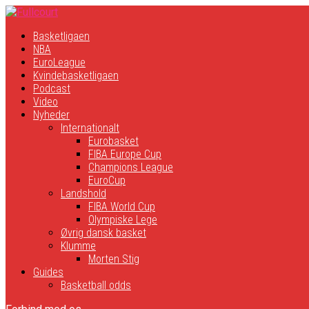
Basketligaen
NBA
EuroLeague
Kvindebasketligaen
Podcast
Video
Nyheder
Internationalt
Eurobasket
FIBA Europe Cup
Champions League
EuroCup
Landshold
FIBA World Cup
Olympiske Lege
Øvrig dansk basket
Klumme
Morten Stig
Guides
Basketball odds