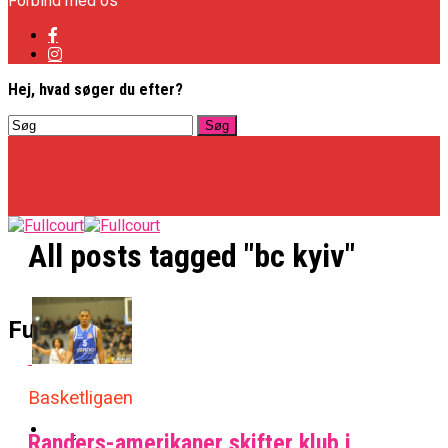
Forbind med os
Hej, hvad søger du efter?
All posts tagged "bc kyiv"
Basketligaen
Fullcourt
Officielt: Vejen Gafler Dansker Hos Rabbits
Basketligaen
NBA
Randers-amerikaner skifter klub i