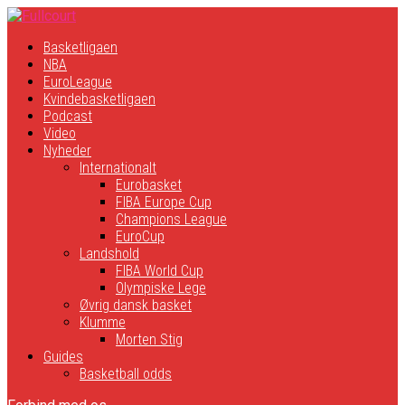
Basketligaen
NBA
EuroLeague
Kvindebasketligaen
Podcast
Video
Nyheder
Internationalt
Eurobasket
FIBA Europe Cup
Champions League
EuroCup
Landshold
FIBA World Cup
Olympiske Lege
Øvrig dansk basket
Klumme
Morten Stig
Guides
Basketball odds