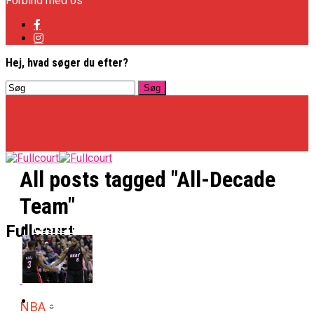
Forbind med os
Hej, hvad søger du efter?
All posts tagged "All-Decade
Team"
Basketligaen
Fullcourt
Officielt: Vejen Gafler Dansker Hos Rabbits
NBA
NBA