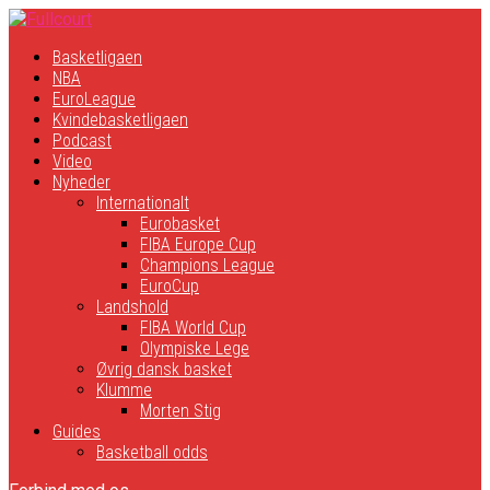
Basketligaen
NBA
EuroLeague
Kvindebasketligaen
Podcast
Video
Nyheder
Internationalt
Eurobasket
FIBA Europe Cup
Champions League
EuroCup
Landshold
FIBA World Cup
Olympiske Lege
Øvrig dansk basket
Klumme
Morten Stig
Guides
Basketball odds