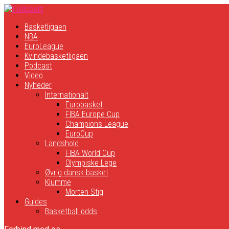
Basketligaen
NBA
EuroLeague
Kvindebasketligaen
Podcast
Video
Nyheder
Internationalt
Eurobasket
FIBA Europe Cup
Champions League
EuroCup
Landshold
FIBA World Cup
Olympiske Lege
Øvrig dansk basket
Klumme
Morten Stig
Guides
Basketball odds