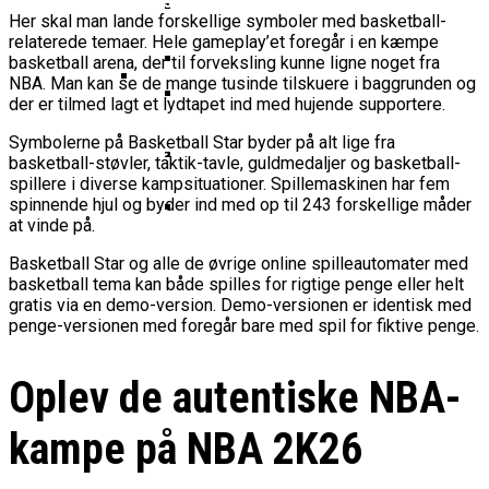
Basketball Klub Rykker Op I
Basketball Champions League
Vanvittigt Overtidsdrama Mod
Imponerede Stort I Debut I Youth
Her skal man lande forskellige symboler med basketball-
Basketligaen
Bakken Bears Åbner FIBA Europe
USA
Champions League
relaterede temaer. Hele gameplay’et foregår i en kæmpe
Cup Med Smalt Nederlag
Basketball-OL 2024: Se
basketball arena, der til forveksling kunne ligne noget fra
Grupperne Og Sæt Krydser I Din
NBA. Man kan se de mange tusinde tilskuere i baggrunden og
Danske Tobias Jensen Fik
Kalender
der er tilmed lagt et lydtapet ind med hujende supportere.
Medlemstal I Dansk Basket Boomer:
Spilletid I Testkamp Mod
Bakken Bears Skuffede Og
Symbolerne på Basketball Star byder på alt lige fra
Fremgang For 12. År I Træk
Portland Trail Blazers
basketball-støvler, taktik-tavle, guldmedaljer og basketball-
Misser Champions League-
spillere i diverse kampsituationer. Spillemaskinen har fem
Gruppespil
Medie: Lebron James Vil Stå I
spinnende hjul og byder ind med op til 243 forskellige måder
Spidsen For USA Ved OL 2024
at vinde på.
Danske Tobias Jensen Skal Møde
Basketball Star og alle de øvrige online spilleautomater med
Portland Trail Blazers I NBA-
basketball tema kan både spilles for rigtige penge eller helt
Kamp
gratis via en demo-version. Demo-versionen er identisk med
penge-versionen med foregår bare med spil for fiktive penge.
Oplev de autentiske NBA-
kampe på NBA 2K26