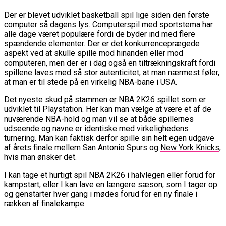
Der er blevet udviklet basketball spil lige siden den første
computer så dagens lys. Computerspil med sportstema har
alle dage været populære fordi de byder ind med flere
spændende elementer. Der er det konkurrenceprægede
aspekt ved at skulle spille mod hinanden eller mod
computeren, men der er i dag også en tiltrækningskraft fordi
spillene laves med så stor autenticitet, at man nærmest føler,
at man er til stede på en virkelig NBA-bane i USA.
Det nyeste skud på stammen er NBA 2K26 spillet som er
udviklet til Playstation. Her kan man vælge at være et af de
nuværende NBA-hold og man vil se at både spillernes
udseende og navne er identiske med virkelighedens
turnering. Man kan faktisk derfor spille sin helt egen udgave
af årets finale mellem San Antonio Spurs og
New York Knicks
,
hvis man ønsker det.
I kan tage et hurtigt spil NBA 2K26 i halvlegen eller forud for
kampstart, eller I kan lave en længere sæson, som I tager op
og genstarter hver gang i mødes forud for en ny finale i
rækken af finalekampe.