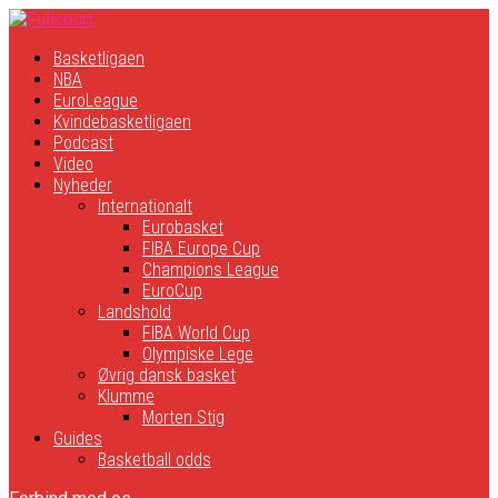
Basketligaen
NBA
EuroLeague
Kvindebasketligaen
Podcast
Video
Nyheder
Internationalt
Eurobasket
FIBA Europe Cup
Champions League
EuroCup
Landshold
FIBA World Cup
Olympiske Lege
Øvrig dansk basket
Klumme
Morten Stig
Guides
Basketball odds