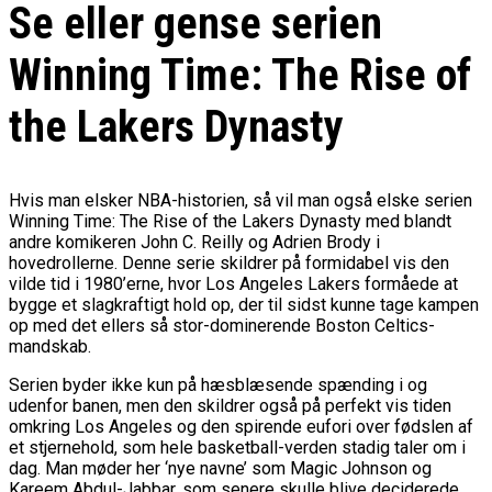
Se eller gense serien
Winning Time: The Rise of
the Lakers Dynasty
Hvis man elsker NBA-historien, så vil man også elske serien
Winning Time: The Rise of the Lakers Dynasty med blandt
andre komikeren John C. Reilly og Adrien Brody i
hovedrollerne. Denne serie skildrer på formidabel vis den
vilde tid i 1980’erne, hvor Los Angeles Lakers formåede at
bygge et slagkraftigt hold op, der til sidst kunne tage kampen
op med det ellers så stor-dominerende Boston Celtics-
mandskab.
Serien byder ikke kun på hæsblæsende spænding i og
udenfor banen, men den skildrer også på perfekt vis tiden
omkring Los Angeles og den spirende eufori over fødslen af
et stjernehold, som hele basketball-verden stadig taler om i
dag. Man møder her ‘nye navne’ som Magic Johnson og
Kareem Abdul-Jabbar
, som senere skulle blive deciderede