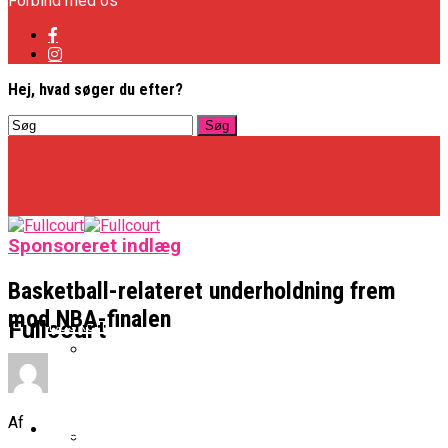
Forbind med os
Hej, hvad søger du efter?
Sponsoreret indlæg
Basketball-relateret underholdning frem
mod NBA-finalen
Basketligaen
Fullcourt
Officielt: Vejen Gafler Dansker Hos Rabbits
Af
NBA