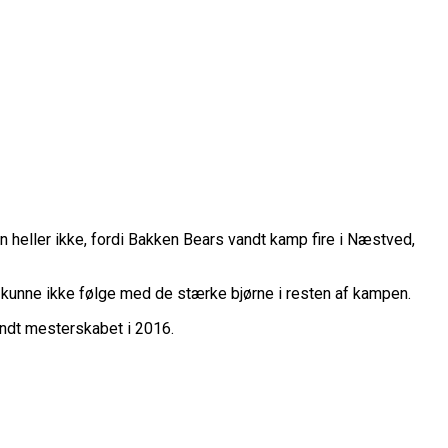
 heller ikke, fordi Bakken Bears vandt kamp fire i Næstved,
rope Cup
finale
 kunne ikke følge med de stærke bjørne i resten af kampen.
ndt mesterskabet i 2016.
or Fremtiden”
n
vartfinale
kation