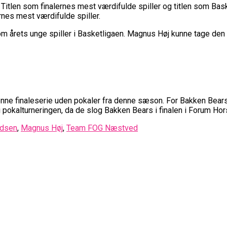
pointsrekord: Bakken Bears Knækkede Porto Efter Dob
 OL 2024: “Vi Kan Forvente Os En Af De Bedste Omga
itlen som finalernes mest værdifulde spiller og titlen som Bask
 Med Ny Brandkamp I Youth Champions League
 20 Hold: Dubai, Hapoel Og Valencia Træder Ind På Eu
nes mest værdifulde spiller.
 I Fare: Der Er Mange Usikkerheder Lige Nu
m årets unge spiller i Basketligaen. Magnus Høj kunne tage den t
ighederne Til Basketligaen
Og Finske Trup, Danmark Skal Møde I Kampen Om En EM-
ntliggjort
gen I Europa Og Nærmer Sig Tidligt Exit
a-Spillere Udtaget Til Sydsudansk OL-Bruttotrup
ife Fik En God Start På Youth Champions League: “Vor
et Venter: Dansk Stjerne Skifter Til Spansk EuroCup-
Skal Have Ny Landstræner
Spændende U15-Trup Til Jr. NBA Europe Tournament 
ster For Første Gang
BA Europe Cup Med Smalt Nederlag
mler Superstjernerne Til OL 2024
ent Imponerede Stort I Debut I Youth Champions Leag
nne finaleserie uden pokaler fra denne sæson. For Bakken Bear
el Til EuroLeague – Skifter Til Basketball Champions 
okalturneringen, da de slog Bakken Bears i finalen i Forum Hor
ejen Basketball Klub Rykker Op I Basketligaen
udsen
,
Magnus Høj
,
Team FOG Næstved
ze Efter Vanvittigt Overtidsdrama Mod USA
 Grupperne Og Sæt Krydser I Din Kalender
 Og Misser Champions League-Gruppespil
ik Spilletid I Testkamp Mod Portland Trail Blazers
Boomer: Fremgang For 12. År I Træk
il Stå I Spidsen For USA Ved OL 2024
Skal Møde Portland Trail Blazers I NBA-Kamp