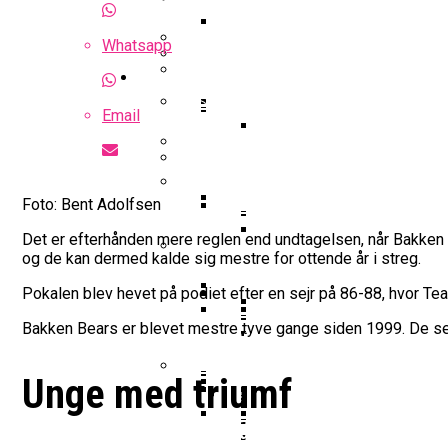
Optakt Til Bakken Bears – MHP 
Highlights: Finland – Danmark
Whatsapp
Uhørt Højt Niveau: Noah Nø
Guides
Falcon Dominerer Årets Hold I K
Podcast: Bakken Bears Jagter P
Basketball odds
Eurobasket
Gustav Knudsen Efter Sejr Mod G
Email
NBA-Scouts Holder Øje: No
Wembanyamas EM-Deltag
Landshold
Landshold: Danmark Bankede Ko
Iffe Lundberg: “Det Er En Kæmp
FIBA Europe Cup
Foto: Bent Adolfsen
College Er Slut: Frida Form
Det er efterhånden mere reglen end undtagelsen, når Bakken B
Interview Med Allan Foss: T
Succesfuld Operation:
og de kan dermed kalde sig mestre for ottende år i streg.
Gustav Knudsen Og Spir
FIBA World Cup
Video: August Møller Og Unicaja
Pokalen blev hevet på podiet efter en sejr på 86-88, hvor T
Champions League
Bakken Bears-Stjerne Skifte
Bakken Bears er blevet mestre tyve gange siden 1999. De se
Emilie Hesseldal Stopper P
Dansk Landstræner Efte
Interview Med Allan Fo
Bakkens Supertalent No
Øvrig dansk basket
16-Årige Noah Nørgaar
Unge med triumf
Olympiske Lege
EuroCup
Bakken Bears Sender Stjern
Torsdag Jagter Noah Nørgaa
Ungdomspokalfinalerne: Her
FIBA Giver Danmark Den
VM 2023 All-Second Te