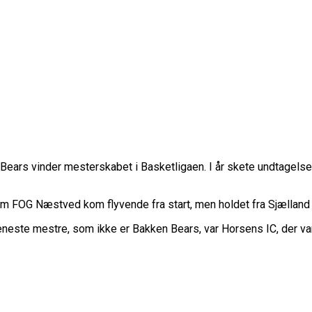
Riesen Ludwigsburg
rgaard Dominerer Til NBA Academy Og Vinder Bronze
vindebasketligaen
lads I Basketball Champions League
eorgien: “Vi Trives Godt Som Underdogs”
ah Nørgaard Udtaget Til NBA Academy Games
else I Fare: Der Er Mange Usikkerheder Lige Nu
sovo – Nu Venter Norge
e Ære For Mig At Repræsentere Danmark”
ann Fortsætter Karrieren I Schweiz
ears vinder mesterskabet i Basketligaen. I år skete undtagelsen
o 16-Årige Udtaget Til Bruttotruppen Mod Georgien
 Wembanyama Satser På At Blive Klar Til EM
ou Fortsætter Ubesejret Stime Og Er Videre I FIBA Eu
 Malaga Møder FC Barcelona I Minicopa Endesa´s Semi
eam FOG Næstved kom flyvende fra start, men holdet fra Sjælland
r Til Bundesligaen
neste mestre, som ikke er Bakken Bears, var Horsens IC, der va
å Landsholdet
r Misset EM-Slutrunde: “Vi Har Lagt Noget Af Stien F
ss: To 16-Årige Udtaget Til Bruttotruppen Mod Georgie
minerede Til Grundspillets Bedste Unge Spiller
d Slutter Som Topscorer Til Youth Champions League
espiller Til NBA Summer League
rd Sensation Mod Mægtige Real Madrid I Spansk U18-K
 Er Alle Vinderne
 Dårligste Karakter For Skuffende EuroBasket-Kvalifi
am Offentliggjort