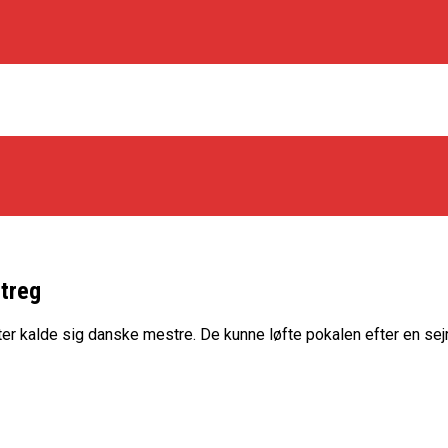
streg
os Rabbits
tter kalde sig danske mestre. De kunne løfte pokalen efter en sejr
oint Guard På Plads
træner