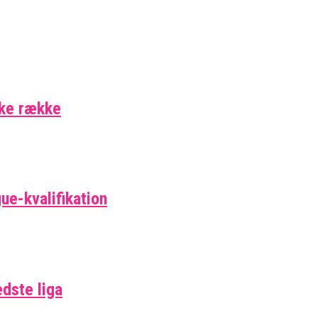
ske række
ue-kvalifikation
edste liga