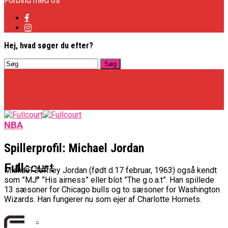
Forbind med os
Hej, hvad søger du efter?
NBA
Spillerprofil: Michael Jordan
Basketligaen
Fullcourt
Michael Jeffrey Jordan (født d.17 februar, 1963) også kendt
som ”MJ” ”His airness” eller blot ”The g.o.a.t”. Han spillede
13 sæsoner for Chicago bulls og to sæsoner for Washington
Officielt: Vejen Gafler Dansker Hos Rabbits
Wizards. Han fungerer nu som ejer af Charlotte Hornets.
NBA