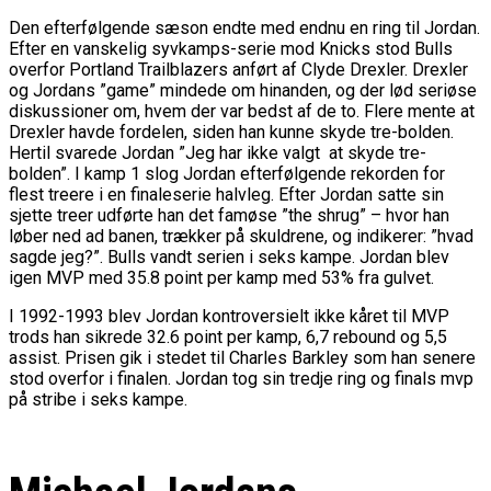
Den efterfølgende sæson endte med endnu en ring til Jordan.
Efter en vanskelig syvkamps-serie mod Knicks stod Bulls
overfor Portland Trailblazers anført af Clyde Drexler. Drexler
og Jordans ”game” mindede om hinanden, og der lød seriøse
diskussioner om, hvem der var bedst af de to. Flere mente at
Drexler havde fordelen, siden han kunne skyde tre-bolden.
Hertil svarede Jordan ”Jeg har ikke valgt at skyde tre-
bolden”. I kamp 1 slog Jordan efterfølgende rekorden for
flest treere i en finaleserie halvleg. Efter Jordan satte sin
sjette treer udførte han det famøse ”the shrug” – hvor han
løber ned ad banen, trækker på skuldrene, og indikerer: ”hvad
sagde jeg?”. Bulls vandt serien i seks kampe. Jordan blev
igen MVP med 35.8 point per kamp med 53% fra gulvet.
I 1992-1993 blev Jordan kontroversielt ikke kåret til MVP
trods han sikrede 32.6 point per kamp, 6,7 rebound og 5,5
assist. Prisen gik i stedet til Charles Barkley som han senere
stod overfor i finalen. Jordan tog sin tredje ring og finals mvp
på stribe i seks kampe.