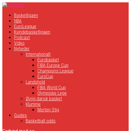
Basketligaen
NBA
EuroLeague
Kvindebasketligaen
Podcast
Video
Nyheder
Internationalt
Eurobasket
FIBA Europe Cup
Champions League
EuroCup
Landshold
FIBA World Cup
Olympiske Lege
Øvrig dansk basket
Klumme
Morten Stig
Guides
Basketball odds