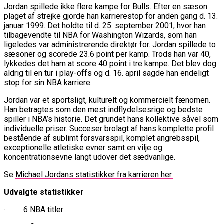
Jordan spillede ikke flere kampe for Bulls. Efter en sæson
plaget af strejke gjorde han karrierestop for anden gang d. 13.
januar 1999. Det holdte til d. 25. september 2001, hvor han
tilbagevendte til NBA for Washington Wizards, som han
ligeledes var administrerende direktør for. Jordan spillede to
sæsoner og scorede 23.6 point per kamp. Trods han var 40,
lykkedes det ham at score 40 point i tre kampe. Det blev dog
aldrig til en tur i play-offs og d. 16. april sagde han endeligt
stop for sin NBA karriere.
Jordan var et sportsligt, kulturelt og kommercielt fænomen.
Han betragtes som den mest indflydelsesrige og bedste
spiller i NBA’s historie. Det grundet hans kollektive såvel som
individuelle priser. Succeser brolagt af hans komplette profil
bestående af sublimt forsvarsspil, komplet angrebsspil,
exceptionelle atletiske evner samt en vilje og
koncentrationsevne langt udover det sædvanlige.
Se
Michael Jordans statistikker fra karrieren her.
Udvalgte statistikker
· 6 NBA titler