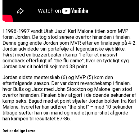
I 1996-1997 vandt Utah Jazz’ Karl Malone titlen som MVP
foran Jordan. De tog stod senere overfor hinanden i finalen.
Denne gang endte Jordan som MVP, efter en finalesejr på 4-2.
Jordan udvidede sin portefølje af legendariske øjeblikke.
Først med en buzzerbeater i kamp 1 efter et massivt
comeback efterfulgt af ”the flu game”, hvor en tydeligt syg
Jordan bar sit hold til sejr med 38 point.
Jordan sidste mesterskab (6) og MVP (5) kom den
efterfølgende sæson. Der var dømt revanchekamp i finalen,
hvor Bulls og Jazz med John Stockton og Malone igen stod
overfor hinanden. Finalen blev afgjort i de døende sekunder af
kamp seks. Bagud med et point stjæler Jordan bolden fra Karl
Malone, hvorefter han udfører ”the shot” – med 10 sekunder
tilbage sætter han sin mand og med et jump-shot afgjorde
han kampen til resultatet 87-86.
Det endelige farvel