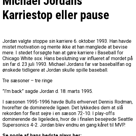
Michael Jordans
Karriestop eller pause
Jordan valgte stoppe sin karriere 6. oktober 1993. Han havde
mistet motivation og mente ikke at han manglede at bevise
mere. I stedet forsøgte han at gøre karriere i Baseball for
Chicago White sox. Hans beslutning var influeret af mordet på
sin far d. 23 juli 1993. Michael Jordans far var baseballfan og
ønskede tidligere at Jordan skulle spille baseball.
Tre sæsoner – tre ringe
”I’m back” sagde Jordan d. 18. marts 1995.
I sæsonen 1995-1996 havde Bulls erhvervet Dennis Rodman,
hvorefter de dominerede ligaen. Det lykkedes dem at slå
rekorden for flest sejre i en sæson 72-10. I play-offs
dominerende de ligeledes, hvor de i finalen besejrede Seattle
Supersonics 4-2. Jordan blev endnu en gang kåret til MVP.
Se nogle af hans bedste plays her: