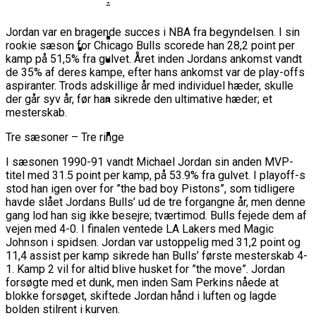
Basketball Klub Rykker Op I
Basketball Champions League
Vanvittigt Overtidsdrama Mod
Imponerede Stort I Debut I Youth
Basketligaen
Bakken Bears Åbner FIBA Europe
USA
Champions League
Jordan var en bragende succes i NBA fra begyndelsen. I sin
Cup Med Smalt Nederlag
Basketball-OL 2024: Se
rookie sæson for Chicago Bulls scorede han 28,2 point per
Grupperne Og Sæt Krydser I Din
kamp på 51,5% fra gulvet. Året inden Jordans ankomst vandt
Danske Tobias Jensen Fik
Kalender
de 35% af deres kampe, efter hans ankomst var de play-offs
Medlemstal I Dansk Basket Boomer:
Spilletid I Testkamp Mod
aspiranter. Trods adskillige år med individuel hæder, skulle
Bakken Bears Skuffede Og
Fremgang For 12. År I Træk
der går syv år, før han sikrede den ultimative hæder; et
Portland Trail Blazers
Misser Champions League-
mesterskab.
Gruppespil
Medie: Lebron James Vil Stå I
Tre sæsoner – Tre ringe
Spidsen For USA Ved OL 2024
I sæsonen 1990-91 vandt Michael Jordan sin anden MVP-
Danske Tobias Jensen Skal Møde
titel med 31.5 point per kamp, på 53.9% fra gulvet. I playoff-s
Portland Trail Blazers I NBA-
stod han igen over for ”the bad boy Pistons”, som tidligere
Kamp
havde slået Jordans Bulls’ ud de tre forgangne år, men denne
gang lod han sig ikke besejre; tværtimod. Bulls fejede dem af
vejen med 4-0. I finalen ventede LA Lakers med Magic
Johnson i spidsen. Jordan var ustoppelig med 31,2 point og
11,4 assist per kamp sikrede han Bulls’ første mesterskab 4-
1. Kamp 2 vil for altid blive husket for ”the move”. Jordan
forsøgte med et dunk, men inden Sam Perkins nåede at
blokke forsøget, skiftede Jordan hånd i luften og lagde
bolden stilrent i kurven.