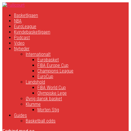
Basketligaen
NBA
EuroLeague
Kvindebasketligaen
Podcast
Video
Nyheder
Internationalt
Eurobasket
FIBA Europe Cup
Champions League
EuroCup
Landshold
FIBA World Cup
Olympiske Lege
Øvrig dansk basket
Klumme
Morten Stig
Guides
Basketball odds