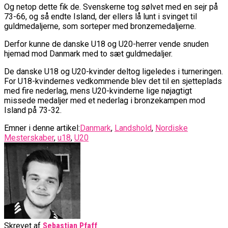
Og netop dette fik de. Svenskerne tog sølvet med en sejr på
73-66, og så endte Island, der ellers lå lunt i svinget til
guldmedaljerne, som sorteper med bronzemedaljerne.
Derfor kunne de danske U18 og U20-herrer vende snuden
hjemad mod Danmark med to sæt guldmedaljer.
De danske U18 og U20-kvinder deltog ligeledes i turneringen.
For U18-kvindernes vedkommende blev det til en sjetteplads
med fire nederlag, mens U20-kvinderne lige nøjagtigt
missede medaljer med et nederlag i bronzekampen mod
Island på 73-32.
Emner i denne artikel:
Danmark
,
Landshold
,
Nordiske
Mesterskaber
,
u18
,
U20
Skrevet af
Sebastian Pfaff