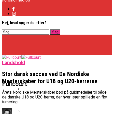
Forbind med os
Hej, hvad søger du efter?
Landshold
Stor dansk succes ved De Nordiske
Mesterskaber for U18 og U20-herrerne
Basketligaen
Fullcourt
Årets Nordiske Mesterskaber bød på guldmedaljer til både
de danske U18 og U20-herrer, der hver især spillede en flot
Officielt: Vejen Gafler Dansker Hos Rabbits
turnering.
NBA