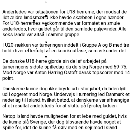
Basketball Klub Rykker Op I
Basketball Champions League
Vanvittigt Overtidsdrama Mod
Imponerede Stort I Debut I Youth
Basketligaen
Bakken Bears Åbner FIBA Europe
USA
Champions League
Anderledes var situationen for U18-herrerne, der modsat de
Cup Med Smalt Nederlag
Basketball-OL 2024: Se
lidt ældre landsmænd ikke havde skæbnen i egne hænder.
Grupperne Og Sæt Krydser I Din
For U18-herrernes vedkommende var formatet en smule
Danske Tobias Jensen Fik
Kalender
anderledes, hvor guldet går til den samlede puljevinder. Alle
Medlemstal I Dansk Basket Boomer:
seks lande var altså i samme gruppe.
Spilletid I Testkamp Mod
Bakken Bears Skuffede Og
Fremgang For 12. År I Træk
Portland Trail Blazers
Misser Champions League-
I U20-rækken var turneringen inddelt i Gruppe A og B med tre
hold i hver efterfulgt af en knockoutfase, som vi kender det.
Gruppespil
Medie: Lebron James Vil Stå I
De danske U18-herre gjorde sin del af arbejdet på
Spidsen For USA Ved OL 2024
turneringens sidste spilledag, da de slog Norge med 59-75.
Danske Tobias Jensen Skal Møde
Mod Norge var Anton Harring Östoft dansk topscorer med 14
Portland Trail Blazers I NBA-
point.
Kamp
Danskerne kunne dog ikke bryde ud i stor jubel, da tiden løb
ud i opgøret mod Norge. Undervejs i turnering led Danmark et
nederlag til Island, hvilket betød, at danskerne var afhængige
af et resultat andetsteds for at slutte på førstepladsen.
Netop Island havde muligheden for at løbe med guldet, hvis
de kunne slå Sverige, der dog tilsvarende havde noget at
spille for, idet de kunne få sølv med en sejr mod Island.