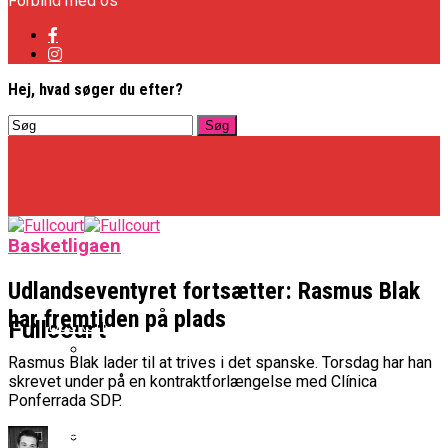
Forbind med os
Hej, hvad søger du efter?
Basketligaen
Udlandseventyret fortsætter: Rasmus Blak
har fremtiden på plads
Basketligaen
Fullcourt
Rasmus Blak lader til at trives i det spanske. Torsdag har han
skrevet under på en kontraktforlængelse med Clínica
Officielt: Vejen Gafler Dansker Hos Rabbits
Ponferrada SDP.
NBA