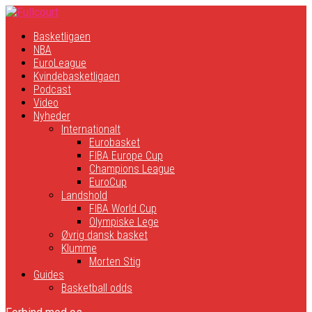
Basketligaen
NBA
EuroLeague
Kvindebasketligaen
Podcast
Video
Nyheder
Internationalt
Eurobasket
FIBA Europe Cup
Champions League
EuroCup
Landshold
FIBA World Cup
Olympiske Lege
Øvrig dansk basket
Klumme
Morten Stig
Guides
Basketball odds