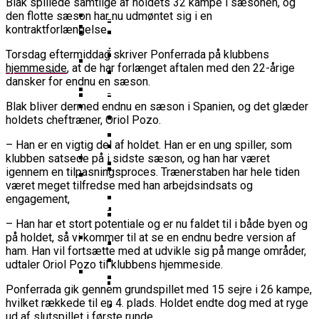
Blak spillede samtlige af holdets 32 kampe i sæsonen, og
16-Årige Noah Nørgaard Slutter
Årige Udtaget Til Bruttotruppen
Møder FC Barcelona I Minicopa Endesa´s
Emilie Hesseldal Stopper På
Olympiske Lege
den flotte sæson har nu udmøntet sig i en
Som Topscorer Til Youth
Mod Georgien
Semifinale
Landsholdet
Bakkens Supertalent
kontraktforlængelse.
EuroCup
Champions League
Ungdomspokalfinalerne: Her Er Alle
Nominerede Til Grundspillets
Dansk Landstræner Efter Misset
Torsdag eftermiddag skriver Ponferrada på klubbens
Bakken Bears-Stjerne Skifter Til
Vinderne
Bedste Unge Spiller
Morten Stig Jensen Om OL 2024:
EM-Slutrunde: “Vi Har Lagt
hjemmeside
, at de har forlænget aftalen med den 22-årige
Klumme
Bundesligaen
EuroLeague Udvider Til 20 Hold:
“Vi Kan Forvente Os En Af De
dansker for endnu en sæson.
Noget Af Stien For Fremtiden”
VM 2023 All-Second Team
Morten Stig
Torsdag Jagter Noah Nørgaard
Dubai, Hapoel Og Valencia
Bedste Omgange OL
Dansk Tenerife-Talent Med Ny
Offentliggjort
Blak bliver dermed endnu en sæson i Spanien, og det glæder
Sensation Mod Mægtige Real Madrid I
Træder Ind På Europas Største
Nogensinde”
Brandkamp I Youth Champions
holdets cheftræner, Oriol Pozo.
Spansk U18-Kvartfinale
Ekstra Bladet Har Købt Rettighederne
Vildt Comeback Og
Scene
Bakken Bears Sender Stjernespiller
League
Til Basketligaen
Trepointsrekord: Bakken Bears
– Han er en vigtig del af holdet. Han er en ung spiller, som
FIBA Giver Danmark Den
Til NBA Summer League
Knækkede Porto Efter Dobbelt
klubben satsede på i sidste sæson, og han har været
Dårligste Karakter For Skuffende
VM’s All Star-Hold Offentliggjort
igennem en tilpasningsproces. Trænerstaben har hele tiden
Overtidsdrama
To Tidligere Basketliga-Spillere
EuroBasket-Kvalifikation
været meget tilfredse med han arbejdsindsats og
Wembanyamas EM-Deltagelse I Fare:
Mere Europæisk Topbasket
Udtaget Til Sydsudansk OL-
Noah Nørgaard Og Tenerife Fik
engagement,
Der Er Mange Usikkerheder Lige Nu
BørneBasketFonden Sender
Venter: Dansk Stjerne Skifter Til
Bruttotrup
En God Start På Youth
Spændende U15-Trup Til Jr. NBA
– Han har et stort potentiale og er nu faldet til i både byen og
Spansk EuroCup-Klub
Tyskland Er Verdensmester For
Champions League: “Vores Mål
på holdet, så vi kommer til at se en endnu bedre version af
Europe Tournament Til Sommer
Bakken Bears Skuffer Igen I
Her Er Den Georgiske Og Finske
Første Gang
Er At Vinde Turneringen”
ham. Han vil fortsætte med at udvikle sig på mange områder,
Europa Og Nærmer Sig Tidligt
Trup, Danmark Skal Møde I
udtaler Oriol Pozo til klubbens hjemmeside.
Danmarks Kvindelandshold Skal Have
Exit
Breaking: Team USA Samler
Kampen Om En EM-Billet
Ny Landstræner
ALBA Berlin Siger Farvel Til
Superstjernerne Til OL 2024
Ponferrada gik gennem grundspillet med 15 sejre i 26 kampe,
Fra Drøm Til Virkelighed: Vejen
hvilket rækkede til en 4. plads. Holdet endte dog med at ryge
EuroLeague – Skifter Til
Canada Vinder VM-Bronze Efter
Dansk Tenerife-Stortalent
ud af slutspillet i første runde.