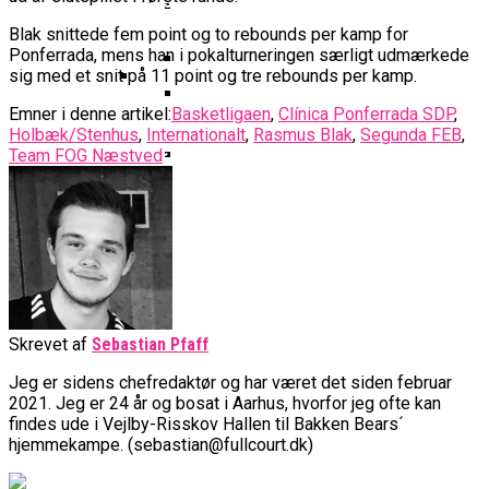
Basketball Klub Rykker Op I
Basketball Champions League
Vanvittigt Overtidsdrama Mod
Imponerede Stort I Debut I Youth
Basketligaen
Bakken Bears Åbner FIBA Europe
USA
Blak snittede fem point og to rebounds per kamp for
Champions League
Cup Med Smalt Nederlag
Basketball-OL 2024: Se
Ponferrada, mens han i pokalturneringen særligt udmærkede
sig med et snit på 11 point og tre rebounds per kamp.
Grupperne Og Sæt Krydser I Din
Danske Tobias Jensen Fik
Kalender
Emner i denne artikel:
Basketligaen
,
Clínica Ponferrada SDP
,
Medlemstal I Dansk Basket Boomer:
Spilletid I Testkamp Mod
Holbæk/Stenhus
,
Internationalt
,
Rasmus Blak
,
Segunda FEB
,
Bakken Bears Skuffede Og
Fremgang For 12. År I Træk
Portland Trail Blazers
Team FOG Næstved
Misser Champions League-
Gruppespil
Medie: Lebron James Vil Stå I
Spidsen For USA Ved OL 2024
Danske Tobias Jensen Skal Møde
Portland Trail Blazers I NBA-
Kamp
Skrevet af
Sebastian Pfaff
Jeg er sidens chefredaktør og har været det siden februar
2021. Jeg er 24 år og bosat i Aarhus, hvorfor jeg ofte kan
findes ude i Vejlby-Risskov Hallen til Bakken Bears´
hjemmekampe. (sebastian@fullcourt.dk)