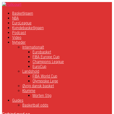
Basketligaen
NBA
EuroLeague
Kvindebasketligaen
Podcast
Video
Nyheder
Internationalt
Eurobasket
FIBA Europe Cup
Champions League
EuroCup
Landshold
FIBA World Cup
Olympiske Lege
Øvrig dansk basket
Klumme
Morten Stig
Guides
Basketball odds