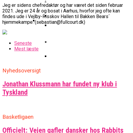
Basketball Klub Rykker Op I
Basketball Champions League
Vanvittigt Overtidsdrama Mod
Imponerede Stort I Debut I Youth
Jeg er sidens chefredaktør og har været det siden februar
Basketligaen
Bakken Bears Åbner FIBA Europe
USA
2021. Jeg er 24 år og bosat i Aarhus, hvorfor jeg ofte kan
Champions League
Cup Med Smalt Nederlag
Basketball-OL 2024: Se
findes ude i Vejlby-Risskov Hallen til Bakken Bears´
Grupperne Og Sæt Krydser I Din
hjemmekampe. (sebastian@fullcourt.dk)
Danske Tobias Jensen Fik
Kalender
Medlemstal I Dansk Basket Boomer:
Spilletid I Testkamp Mod
Bakken Bears Skuffede Og
Fremgang For 12. År I Træk
Portland Trail Blazers
Seneste
Misser Champions League-
Mest læste
Gruppespil
Medie: Lebron James Vil Stå I
Spidsen For USA Ved OL 2024
Danske Tobias Jensen Skal Møde
Nyhedsoversigt
Portland Trail Blazers I NBA-
Kamp
Jonathan Klussmann har fundet ny klub i
Tyskland
Basketligaen
Officielt: Vejen gafler dansker hos Rabbits