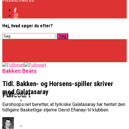
Forbind med os
Hej, hvad søger du efter?
Bakken Bears
Tidl. Bakken- og Horsens-spiller skriver
med Galatasaray
Basketligaen
Fullcourt
Eurohoops.net beretter, at tyrkiske Galatasaray har hentet den
tidligere Basketliga-stjerne David Efianayi til klubben.
Officielt: Vejen Gafler Dansker Hos Rabbits
NBA