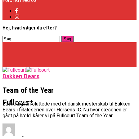
Forbind med os
Hej, hvad søger du efter?
Bakken Bears
Team of the Year
Basketligaen
Fullcourt
Basketligaen sluttede med et dansk mesterskab til Bakken
Bears i finaleserien over Horsens IC. Nu hvor sæsonen er
gået på hæld, kårer vi på Fullcourt Team of the Year.
Officielt: Vejen Gafler Dansker Hos Rabbits
NBA