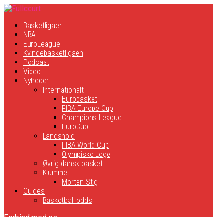
Basketligaen
NBA
EuroLeague
Kvindebasketligaen
Podcast
Video
Nyheder
Internationalt
Eurobasket
FIBA Europe Cup
Champions League
EuroCup
Landshold
FIBA World Cup
Olympiske Lege
Øvrig dansk basket
Klumme
Morten Stig
Guides
Basketball odds