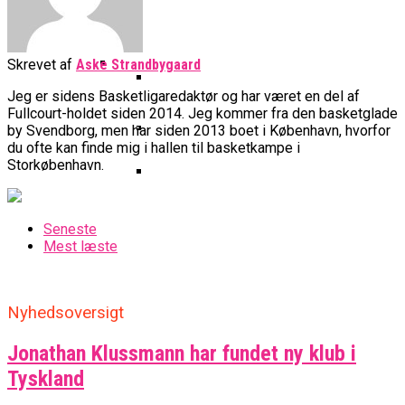
Basketball Klub Rykker Op I
Basketball Champions League
Vanvittigt Overtidsdrama Mod
Imponerede Stort I Debut I Youth
Basketligaen
Bakken Bears Åbner FIBA Europe
USA
Champions League
Cup Med Smalt Nederlag
Basketball-OL 2024: Se
Grupperne Og Sæt Krydser I Din
Skrevet af
Aske Strandbygaard
Danske Tobias Jensen Fik
Kalender
Jeg er sidens Basketligaredaktør og har været en del af
Medlemstal I Dansk Basket Boomer:
Spilletid I Testkamp Mod
Fullcourt-holdet siden 2014. Jeg kommer fra den basketglade
Bakken Bears Skuffede Og
Fremgang For 12. År I Træk
Portland Trail Blazers
by Svendborg, men har siden 2013 boet i København, hvorfor
Misser Champions League-
du ofte kan finde mig i hallen til basketkampe i
Gruppespil
Medie: Lebron James Vil Stå I
Storkøbenhavn.
Spidsen For USA Ved OL 2024
Danske Tobias Jensen Skal Møde
Seneste
Portland Trail Blazers I NBA-
Mest læste
Kamp
Nyhedsoversigt
Jonathan Klussmann har fundet ny klub i
Tyskland