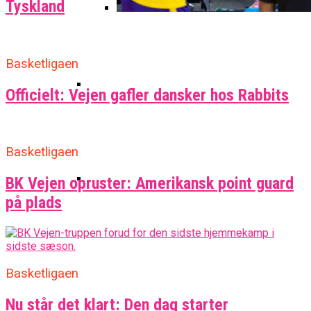
Tyskland
BørneBasketFonden Sender
Spændende U15-Trup Til Jr. NBA
Medie: Lebron James Vil Stå I
Europe Tournament Til Sommer
Spidsen For USA Ved OL 2024
Basketligaen
Officielt: Vejen gafler dansker hos Rabbits
Fra Drøm Til Virkelighed: Vejen
Basketball Klub Rykker Op I
Basketligaen
Basketligaen
BK Vejen opruster: Amerikansk point guard
på plads
Medlemstal I Dansk Basket Boomer:
Fremgang For 12. År I Træk
Basketligaen
Nu står det klart: Den dag starter