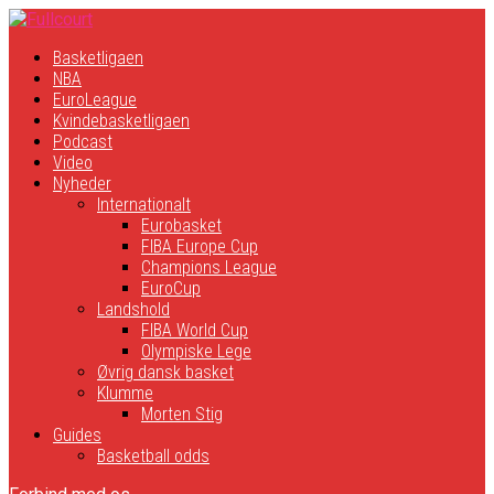
Basketligaen
NBA
EuroLeague
Kvindebasketligaen
Podcast
Video
Nyheder
Internationalt
Eurobasket
FIBA Europe Cup
Champions League
EuroCup
Landshold
FIBA World Cup
Olympiske Lege
Øvrig dansk basket
Klumme
Morten Stig
Guides
Basketball odds