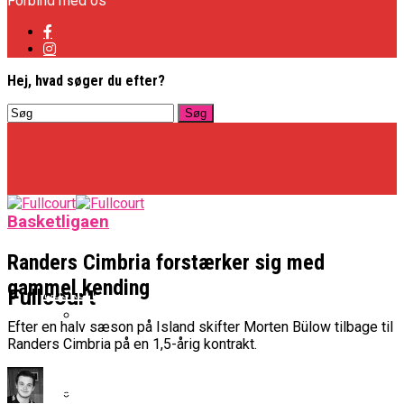
Forbind med os
Hej, hvad søger du efter?
Basketligaen
Randers Cimbria forstærker sig med
gammel kending
Basketligaen
Fullcourt
Efter en halv sæson på Island skifter Morten Bülow tilbage til
Randers Cimbria på en 1,5-årig kontrakt.
Officielt: Vejen Gafler Dansker Hos Rabbits
NBA