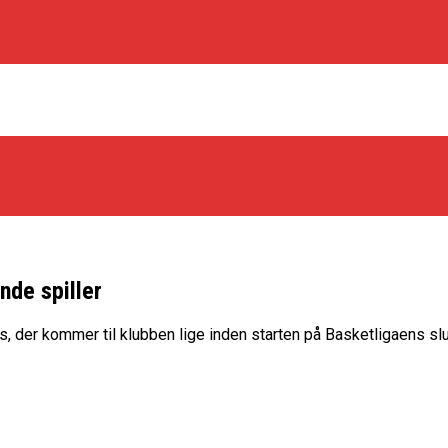
de spiller
os Rabbits
, der kommer til klubben lige inden starten på Basketligaens slu
oint Guard På Plads
træner