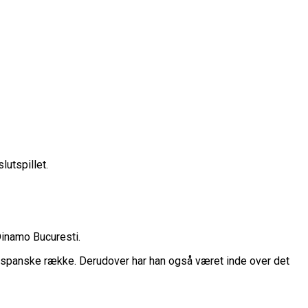
lutspillet.
rope Cup
finale
or Fremtiden”
Dinamo Bucuresti.
n
ste spanske række. Derudover har han også været inde over det
vartfinale
kation