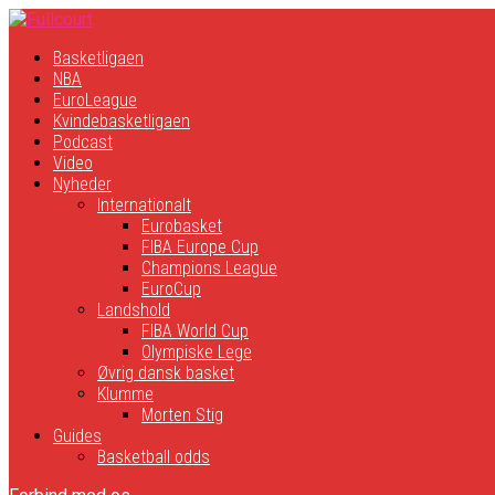
Basketligaen
NBA
EuroLeague
Kvindebasketligaen
Podcast
Video
Nyheder
Internationalt
Eurobasket
FIBA Europe Cup
Champions League
EuroCup
Landshold
FIBA World Cup
Olympiske Lege
Øvrig dansk basket
Klumme
Morten Stig
Guides
Basketball odds