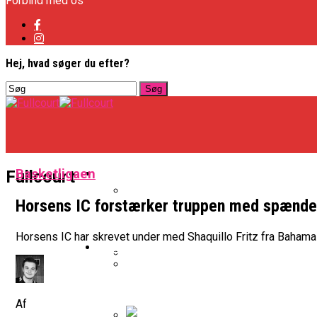
Forbind med os
Hej, hvad søger du efter?
Basketligaen
Basketligaen
Fullcourt
Horsens IC forstærker truppen med spænden
Officielt: Vejen Gafler Dansker H
Horsens IC har skrevet under med Shaquillo Fritz fra Bahamas
NBA
BK Vejen Opruster: Amerikansk P
Warriors Forlænger Med Succes
Af