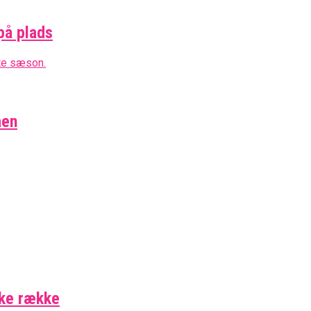
på plads
aen
ske række