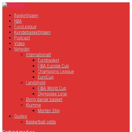
Basketligaen
NBA
EuroLeague
Kvindebasketligaen
Podcast
Video
Nyheder
Internationalt
Eurobasket
FIBA Europe Cup
Champions League
EuroCup
Landshold
FIBA World Cup
Olympiske Lege
Øvrig dansk basket
Klumme
Morten Stig
Guides
Basketball odds