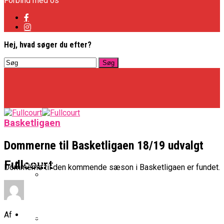
Forbind med os
Hej, hvad søger du efter?
Basketligaen
Dommerne til Basketligaen 18/19 udvalgt
Basketligaen
Fullcourt
Dommerne til den kommende sæson i Basketligaen er fundet.
Officielt: Vejen Gafler Dansker Hos Rabbits
NBA
Af