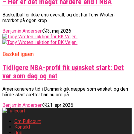
– Her er det meget hårdere end i NBA
Basketball er ikke ens overalt, og det har Tony Wroten
mærket på egen krop.
Benjamin Andersen
3. maj 2026
Basketligaen
Tidligere NBA-profil fik uønsket start: Det
var som dag og nat
Amerikanerens tid i Danmark gik næppe som ønsket, og den
hårde start sætter han nu ord på.
Benjamin Andersen
21. apr 2026
Om Fullcourt
Kontakt
Job