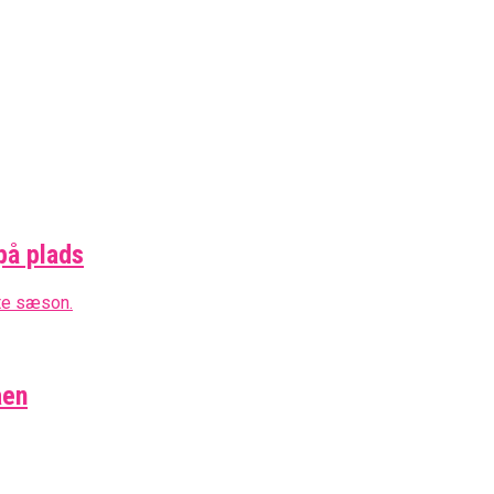
på plads
aen