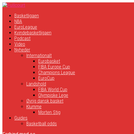
Basketligaen
NBA
EuroLeague
Kvindebasketligaen
Podcast
Video
Nyheder
Internationalt
Eurobasket
FIBA Europe Cup
Champions League
EuroCup
Landshold
FIBA World Cup
Olympiske Lege
Øvrig dansk basket
Klumme
Morten Stig
Guides
Basketball odds