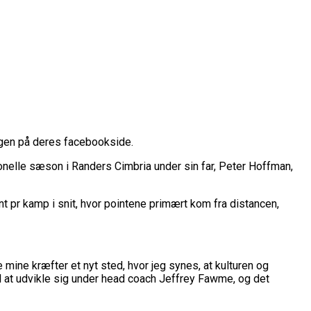
gen på deres facebookside.
onelle sæson i Randers Cimbria under sin far, Peter Hoffman,
rope Cup
finale
t pr kamp i snit, hvor pointene primært kom fra distancen,
or Fremtiden”
n
 mine kræfter et nyt sted, hvor jeg synes, at kulturen og
il at udvikle sig under head coach Jeffrey Fawme, og det
vartfinale
kation