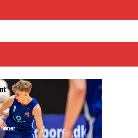
nt
træner