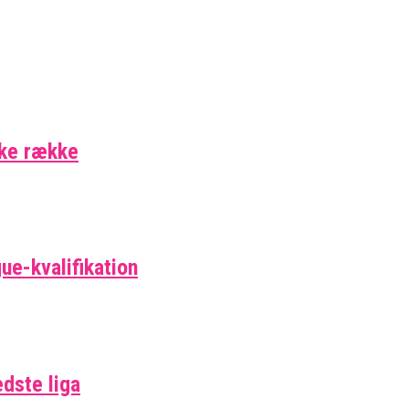
ske række
ue-kvalifikation
edste liga