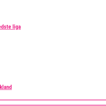
edste liga
skland