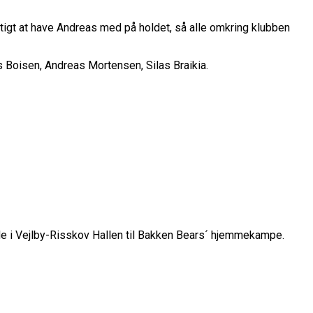
belt Overtidsdrama
nge OL Nogensinde”
ropas Største Scene
igt at have Andreas med på holdet, så alle omkring klubben
Billet
 Boisen, Andreas Mortensen, Silas Braikia.
es Mål Er At Vinde Turneringen”
Klub
Til Sommer
ue
League
ude i Vejlby-Risskov Hallen til Bakken Bears´ hjemmekampe.