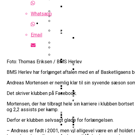
Optakt Til Bakken Bears – MHP 
Highlights: Finland – Danmark
Whatsapp
Uhørt Højt Niveau: Noah Nø
Guides
Falcon Dominerer Årets Hold I K
Podcast: Bakken Bears Jagter P
Basketball odds
Eurobasket
Gustav Knudsen Efter Sejr Mod G
Email
NBA-Scouts Holder Øje: No
Wembanyamas EM-Deltag
Landshold
Landshold: Danmark Bankede Ko
Iffe Lundberg: “Det Er En Kæmp
FIBA Europe Cup
Foto: Thomas Eriksen / BMS Herlev
College Er Slut: Frida Form
BMS Herlev har forlænget aftalen med en af Basketligaens be
Interview Med Allan Foss: T
Succesfuld Operation:
Gustav Knudsen Og Spir
Andreas Mortensen er nemlig klar til sin syvende sæson som 
FIBA World Cup
Video: August Møller Og Unicaja
Champions League
Det skriver klubben på Facebook.
Bakken Bears-Stjerne Skifte
Emilie Hesseldal Stopper P
Dansk Landstræner Efte
Mortensen, der har tilbragt hele sin karriere i klubben bortse
Interview Med Allan Fo
Bakkens Supertalent No
Øvrig dansk basket
og 2,2 assists per kamp.
16-Årige Noah Nørgaar
Olympiske Lege
Derfor er klubben selvsagt glade for forlængelsen.
EuroCup
Bakken Bears Sender Stjern
Torsdag Jagter Noah Nørgaa
Ungdomspokalfinalerne: Her
FIBA Giver Danmark Den
– Andreas er født i 2001, men vil alligevel være en af holdet
VM 2023 All-Second Te