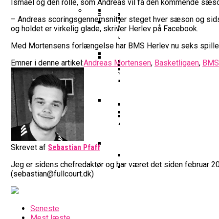
Vildt Comeback Og Tre
Ismael og den rolle, som Andreas vil få den kommende sæs
Morten Stig Jensen Om
Dansk Tenerife-Talent
Klumme
EuroLeague Udvider Til
– Andreas scoringsgennemsnit er steget hver sæson og sidst
Morten Stig
og holdet er virkelig glade, skriver Herlev på Facebook.
Wembanyamas EM-Deltagelse
Ekstra Bladet Har Købt Rett
Her Er Den Georgiske 
VM’s All Star-Hold Offe
Bakken Bears Skuffer I
Med Mortensens forlængelse har BMS Herlev nu seks spillere 
To Tidligere Basketlig
Noah Nørgaard Og Tener
Mere Europæisk Topbask
Emner i denne artikel:
Andreas Mortensen
,
Basketligaen
,
BMS 
Danmarks Kvindelandshold 
BørneBasketFonden Sender 
Tyskland Er Verdensme
Bakken Bears Åbner FI
Breaking: Team USA Sa
Dansk Tenerife-Stortal
ALBA Berlin Siger Farv
Fra Drøm Til Virkelighed: V
Canada Vinder VM-Bron
Basketball-OL 2024: Se
Bakken Bears Skuffede
Danske Tobias Jensen F
Skrevet af
Sebastian Pfaff
Medlemstal I Dansk Basket 
Jeg er sidens chefredaktør og har været det siden februar 20
(sebastian@fullcourt.dk)
Medie: Lebron James V
Danske Tobias Jensen 
Seneste
Mest læste