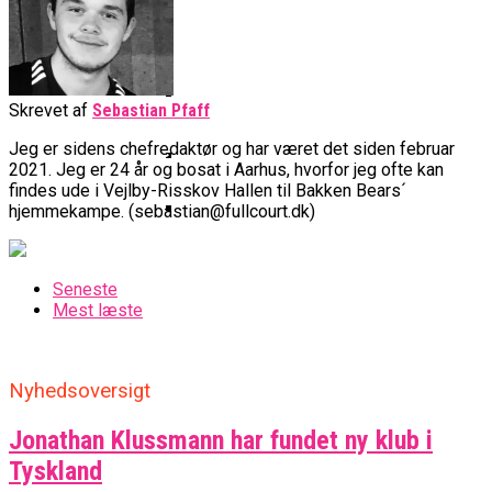
Basketball Klub Rykker Op I
Basketball Champions League
Vanvittigt Overtidsdrama Mod
Imponerede Stort I Debut I Youth
Basketligaen
Bakken Bears Åbner FIBA Europe
USA
Champions League
Cup Med Smalt Nederlag
Basketball-OL 2024: Se
Grupperne Og Sæt Krydser I Din
Danske Tobias Jensen Fik
Kalender
Skrevet af
Sebastian Pfaff
Medlemstal I Dansk Basket Boomer:
Spilletid I Testkamp Mod
Bakken Bears Skuffede Og
Fremgang For 12. År I Træk
Jeg er sidens chefredaktør og har været det siden februar
Portland Trail Blazers
Misser Champions League-
2021. Jeg er 24 år og bosat i Aarhus, hvorfor jeg ofte kan
findes ude i Vejlby-Risskov Hallen til Bakken Bears´
Gruppespil
Medie: Lebron James Vil Stå I
hjemmekampe. (sebastian@fullcourt.dk)
Spidsen For USA Ved OL 2024
Danske Tobias Jensen Skal Møde
Portland Trail Blazers I NBA-
Seneste
Kamp
Mest læste
Nyhedsoversigt
Jonathan Klussmann har fundet ny klub i
Tyskland