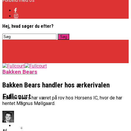
Forbind med os
Hej, hvad søger du efter?
Bakken Bears
Bakken Bears handler hos ærkerivalen
Basketligaen
Fullcourt
Bakken Bears har været på rov hos Horsens IC, hvor de har
hentet Magnus Møllgaard.
Officielt: Vejen Gafler Dansker Hos Rabbits
NBA