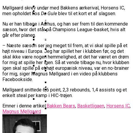
16-Årige Noah Nørgaard Slutter
Årige Udtaget Til Bruttotruppen
Møder FC Barcelona I Minicopa Endesa´s
Emilie Hesseldal Stopper På
Olympiske Lege
Møllgaard skrev under med Bakkens ærkerival, Horsens IC,
Som Topscorer Til Youth
Mod Georgien
Semifinale
Landsholdet
Bakkens Supertalent
EuroCup
men opholdet hos
De Gule
blev til et kort et af slagsen.
Champions League
Ungdomspokalfinalerne: Her Er Alle
Nominerede Til Grundspillets
Dansk Landstræner Efter Misset
Bakken Bears-Stjerne Skifter Til
Nu er han tilbage i Aarhus, og han ser frem til den kommende
Vinderne
Bedste Unge Spiller
Morten Stig Jensen Om OL 2024:
EM-Slutrunde: “Vi Har Lagt
Klumme
sæson, hvor det står på Champions League-basket, hvis alt
Bundesligaen
EuroLeague Udvider Til 20 Hold:
“Vi Kan Forvente Os En Af De
Noget Af Stien For Fremtiden”
VM 2023 All-Second Team
går efter planen.
Morten Stig
Torsdag Jagter Noah Nørgaard
Dubai, Hapoel Og Valencia
Bedste Omgange OL
Dansk Tenerife-Talent Med Ny
Offentliggjort
Sensation Mod Mægtige Real Madrid I
– Næste sæson ser jeg meget til frem, at vi skal spille på et
Træder Ind På Europas Største
Nogensinde”
Brandkamp I Youth Champions
højt niveau i Europa. Jeg har spillet her i klubben før, og det
Spansk U18-Kvartfinale
Ekstra Bladet Har Købt Rettighederne
Vildt Comeback Og
Scene
Bakken Bears Sender Stjernespiller
League
skal ikke være nogen hemmelighed, at det har været en drøm
Til Basketligaen
Trepointsrekord: Bakken Bears
FIBA Giver Danmark Den
for mig at spille her igen. Så at vende tilbage nu, hvor klubben
Til NBA Summer League
Knækkede Porto Efter Dobbelt
igen skal spille på et højt europæisk niveau, var en no-brainer
Dårligste Karakter For Skuffende
VM’s All Star-Hold Offentliggjort
Overtidsdrama
To Tidligere Basketliga-Spillere
for mig, siger Magnus Møllgaard i en video på klubbens
EuroBasket-Kvalifikation
Wembanyamas EM-Deltagelse I Fare:
Facebookside.
Mere Europæisk Topbasket
Udtaget Til Sydsudansk OL-
Noah Nørgaard Og Tenerife Fik
Der Er Mange Usikkerheder Lige Nu
BørneBasketFonden Sender
Venter: Dansk Stjerne Skifter Til
Bruttotrup
En God Start På Youth
Møllgaard snittede 6,6 point, 2,3 rebounds, 1,4 assists og et
Spændende U15-Trup Til Jr. NBA
Spansk EuroCup-Klub
Tyskland Er Verdensmester For
enkelt steal per kamp i HIC-trøjen.
Champions League: “Vores Mål
Europe Tournament Til Sommer
Bakken Bears Skuffer Igen I
Her Er Den Georgiske Og Finske
Første Gang
Er At Vinde Turneringen”
Emner i denne artikel:
Bakken Bears
,
Basketligaen
,
Horsens IC
,
Europa Og Nærmer Sig Tidligt
Trup, Danmark Skal Møde I
Danmarks Kvindelandshold Skal Have
Magnus Møllgaard
Exit
Breaking: Team USA Samler
Kampen Om En EM-Billet
Ny Landstræner
ALBA Berlin Siger Farvel Til
Superstjernerne Til OL 2024
Fra Drøm Til Virkelighed: Vejen
EuroLeague – Skifter Til
Canada Vinder VM-Bronze Efter
Dansk Tenerife-Stortalent