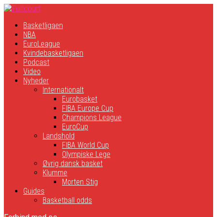
Basketligaen
NBA
EuroLeague
Kvindebasketligaen
Podcast
Video
Nyheder
Internationalt
Eurobasket
FIBA Europe Cup
Champions League
EuroCup
Landshold
FIBA World Cup
Olympiske Lege
Øvrig dansk basket
Klumme
Morten Stig
Guides
Basketball odds