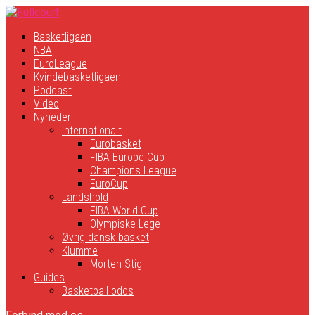
Basketligaen
NBA
EuroLeague
Kvindebasketligaen
Podcast
Video
Nyheder
Internationalt
Eurobasket
FIBA Europe Cup
Champions League
EuroCup
Landshold
FIBA World Cup
Olympiske Lege
Øvrig dansk basket
Klumme
Morten Stig
Guides
Basketball odds