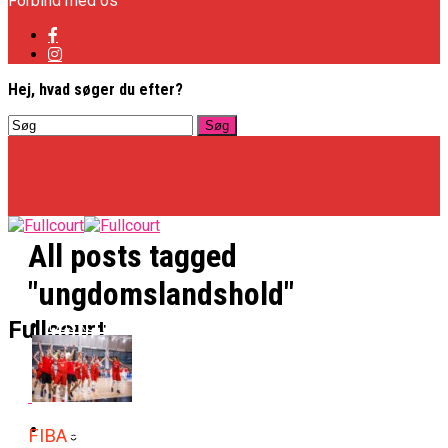
Forbind med os
Hej, hvad søger du efter?
All posts tagged
"ungdomslandshold"
Basketligaen
Fullcourt
Officielt: Vejen Gafler Dansker Hos Rabbits
NBA
FIBA