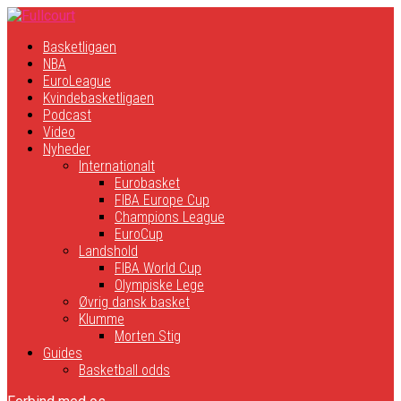
Basketligaen
NBA
EuroLeague
Kvindebasketligaen
Podcast
Video
Nyheder
Internationalt
Eurobasket
FIBA Europe Cup
Champions League
EuroCup
Landshold
FIBA World Cup
Olympiske Lege
Øvrig dansk basket
Klumme
Morten Stig
Guides
Basketball odds