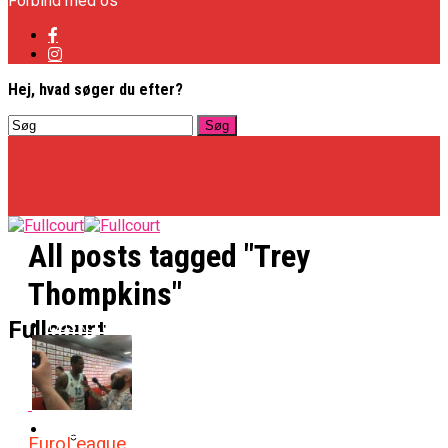
Forbind med os
Hej, hvad søger du efter?
All posts tagged "Trey
Thompkins"
Basketligaen
Fullcourt
Officielt: Vejen Gafler Dansker Hos Rabbits
NBA
EuroLeague