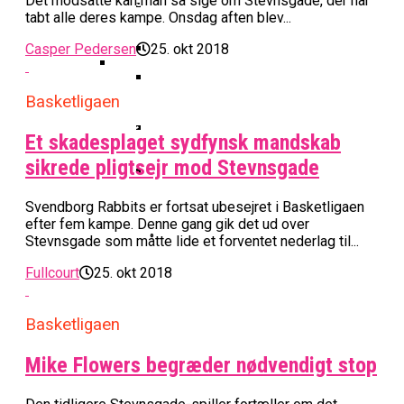
Basketball Klub Rykker Op I
Det modsatte kan man så sige om Stevnsgade, der har
Basketball Champions League
Vanvittigt Overtidsdrama Mod
Imponerede Stort I Debut I Youth
tabt alle deres kampe. Onsdag aften blev...
Basketligaen
Bakken Bears Åbner FIBA Europe
USA
Champions League
Cup Med Smalt Nederlag
Basketball-OL 2024: Se
Casper Pedersen
25. okt 2018
Grupperne Og Sæt Krydser I Din
Danske Tobias Jensen Fik
Kalender
Medlemstal I Dansk Basket Boomer:
Basketligaen
Spilletid I Testkamp Mod
Bakken Bears Skuffede Og
Fremgang For 12. År I Træk
Portland Trail Blazers
Misser Champions League-
Et skadesplaget sydfynsk mandskab
Gruppespil
sikrede pligtsejr mod Stevnsgade
Medie: Lebron James Vil Stå I
Spidsen For USA Ved OL 2024
Svendborg Rabbits er fortsat ubesejret i Basketligaen
Danske Tobias Jensen Skal Møde
efter fem kampe. Denne gang gik det ud over
Portland Trail Blazers I NBA-
Stevnsgade som måtte lide et forventet nederlag til...
Kamp
Fullcourt
25. okt 2018
Basketligaen
Mike Flowers begræder nødvendigt stop