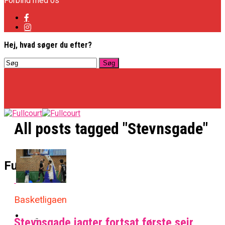
Forbind med os
Hej, hvad søger du efter?
All posts tagged "Stevnsgade"
Basketligaen
Fullcourt
Officielt: Vejen Gafler Dansker Hos Rabbits
Basketligaen
NBA
Stevnsgade jagter fortsat første sejr