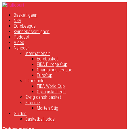
Basketligaen
NBA
EuroLeague
Kvindebasketligaen
Podcast
Video
Nyheder
Internationalt
Eurobasket
FIBA Europe Cup
Champions League
EuroCup
Landshold
FIBA World Cup
Olympiske Lege
Øvrig dansk basket
Klumme
Morten Stig
Guides
Basketball odds