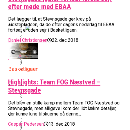
efter møde med EBAA
BK Vejen Opruster: Amerikansk Point
Warriors Forlænger Med Succestræner
Guard På Plads
Det lægger til, at Stevnsgade gør krav på
EuroLeague
sidstepladsen, da de efter dagens nederlag til EBAA
fortsat er uden sejr i Basketligaen.
Miami Heat Smider Skandaleramt Spiller
Daniel Christiansen
22. dec 2018
Danskerne Imponerede Torsdag Aften I
På Porten
Nu Står Det Klart: Den Dag Starter
EuroLeague
Kvindebasketligaen
Basketligaen
Basketligaen
Stjerne Akut Opereret: Misser Nøglekampe
College Er Slut: Frida Formann Fortsætter
Anders Sommer Scorer Kæmpe Trænerjob
Værløse-Komet Skifter Til Den Bedste
Karrieren I Schweiz
Highlights: Team FOG Næstved –
I EuroLeague
Podcast
Spanske Række
Stevnsgade
All-Star Guard Nærmer Sig Comeback
Det blev en stille kamp mellem Team FOG Næstved og
Efter Uhyggelig Skade
Podcast: “Med Lars Og Torben Som
Efter ‘The Double’: Kvindebasketligaens
Stevnsgade, men alligevel kom der lidt lækre detaljer,
Sølv Til Tobias Jensen: Bayern Er Tysk
Trænere, Gav Man Sig 100 Procent”
Officielt: Bakken Skal Spille Champions
MVP Rykker Til Sverige
der kunne lune tilskuerne på denne...
Video
Mester Efter To Missede Ulm-Matchbolde
League-Kvalifikation
Casper Pedersen
13. dec 2018