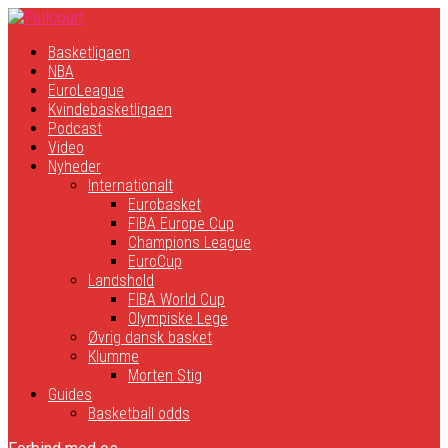
Basketligaen
NBA
EuroLeague
Kvindebasketligaen
Podcast
Video
Nyheder
Internationalt
Eurobasket
FIBA Europe Cup
Champions League
EuroCup
Landshold
FIBA World Cup
Olympiske Lege
Øvrig dansk basket
Klumme
Morten Stig
Guides
Basketball odds