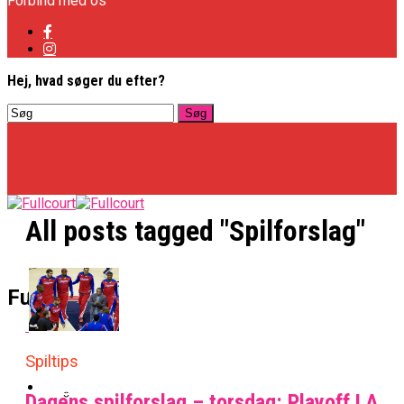
Forbind med os
Hej, hvad søger du efter?
All posts tagged "Spilforslag"
Basketligaen
Fullcourt
Officielt: Vejen Gafler Dansker Hos Rabbits
Spiltips
NBA
Dagens spilforslag – torsdag: Playoff LA