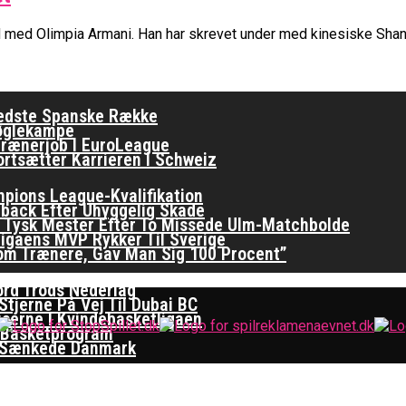
er Basketligaen
ud med Olimpia Armani. Han har skrevet under med kinesiske Sha
 Spiller På Porten
ften I EuroLeague
Bedste Spanske Række
Nøglekampe
rænerjob I EuroLeague
ortsætter Karrieren I Schweiz
ampions League-Kvalifikation
back Efter Uhyggelig Skade
Er Tysk Mester Efter To Missede Ulm-Matchbolde
ligaens MVP Rykker Til Sverige
om Trænere, Gav Man Sig 100 Procent”
ord Trods Nederlag
tjerne På Vej Til Dubai BC
iserne I Kvindebasketligaen
 Basketprogram
re Sænkede Danmark
ymring Hos Zalgiris-Træner: Det Er Unfair For Spiller
na Okosun Er Årets Spiller I Kvindebasketligaen