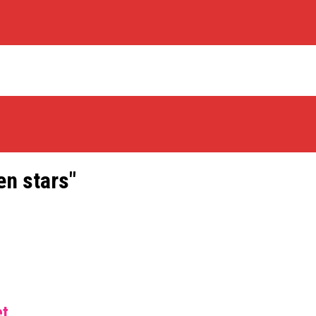
en stars"
os Rabbits
oint Guard På Plads
træner
et