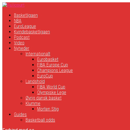
Basketligaen
NBA
EuroLeague
Kvindebasketligaen
Podcast
Video
Nyheder
Internationalt
Eurobasket
FIBA Europe Cup
Champions League
EuroCup
Landshold
FIBA World Cup
Olympiske Lege
Øvrig dansk basket
Klumme
Morten Stig
Guides
Basketball odds