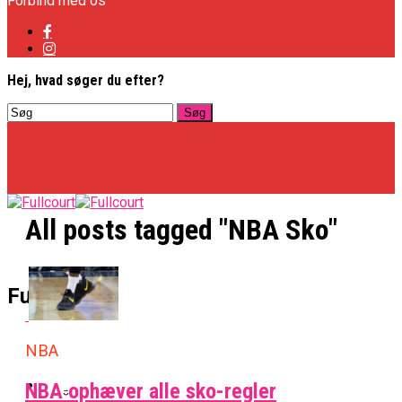
Forbind med os
Hej, hvad søger du efter?
All posts tagged "NBA Sko"
Basketligaen
Fullcourt
NBA
Officielt: Vejen Gafler Dansker Hos Rabbits
NBA
NBA ophæver alle sko-regler