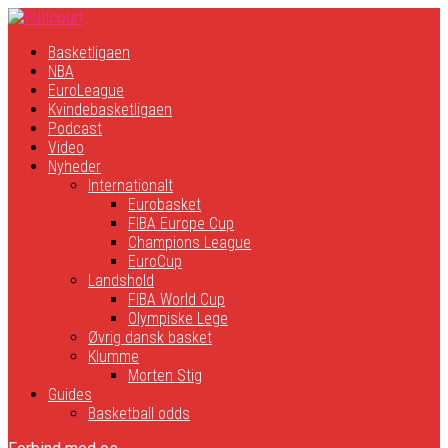
Basketligaen
NBA
EuroLeague
Kvindebasketligaen
Podcast
Video
Nyheder
Internationalt
Eurobasket
FIBA Europe Cup
Champions League
EuroCup
Landshold
FIBA World Cup
Olympiske Lege
Øvrig dansk basket
Klumme
Morten Stig
Guides
Basketball odds