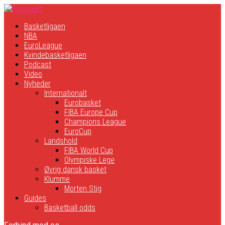
Basketligaen
NBA
EuroLeague
Kvindebasketligaen
Podcast
Video
Nyheder
Internationalt
Eurobasket
FIBA Europe Cup
Champions League
EuroCup
Landshold
FIBA World Cup
Olympiske Lege
Øvrig dansk basket
Klumme
Morten Stig
Guides
Basketball odds