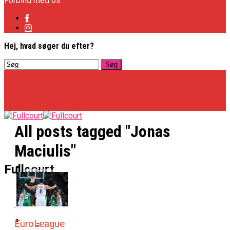
Forbind med os
Hej, hvad søger du efter?
All posts tagged "Jonas
Maciulis"
Basketligaen
Fullcourt
Officielt: Vejen Gafler Dansker Hos Rabbits
NBA
EuroLeague