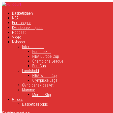
Basketligaen
NBA
EuroLeague
Kvindebasketligaen
Podcast
Video
Nyheder
Internationalt
Eurobasket
FIBA Europe Cup
Champions League
EuroCup
Landshold
FIBA World Cup
Olympiske Lege
Øvrig dansk basket
Klumme
Morten Stig
Guides
Basketball odds