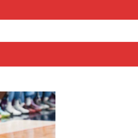
os Rabbits
oint Guard På Plads
træner