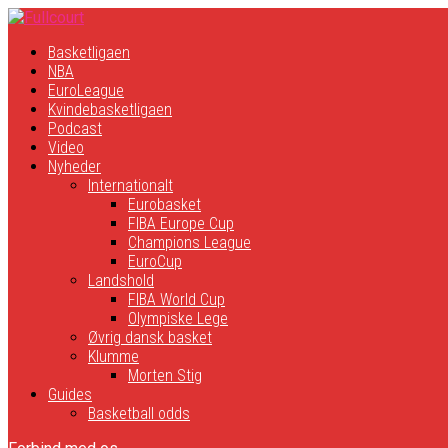
Basketligaen
NBA
EuroLeague
Kvindebasketligaen
Podcast
Video
Nyheder
Internationalt
Eurobasket
FIBA Europe Cup
Champions League
EuroCup
Landshold
FIBA World Cup
Olympiske Lege
Øvrig dansk basket
Klumme
Morten Stig
Guides
Basketball odds