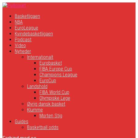
Basketligaen
NBA
EuroLeague
Kvindebasketligaen
Podcast
Video
Nyheder
Internationalt
Eurobasket
FIBA Europe Cup
Champions League
EuroCup
Landshold
FIBA World Cup
Olympiske Lege
Øvrig dansk basket
Klumme
Morten Stig
Guides
Basketball odds