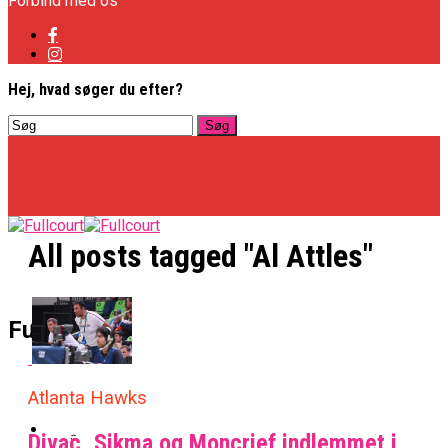
Forbind med os
Hej, hvad søger du efter?
All posts tagged "Al Attles"
Basketligaen
Fullcourt
Officielt: Vejen Gafler Dansker Hos Rabbits
Atlanta Hawks
NBA
Divac, Sikma og Moncrief indlemmet i